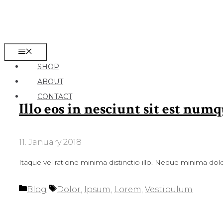
Skip
to
content
MENU
SHOP
ABOUT
CONTACT
Illo eos in nesciunt sit est nu
11. January 2018
Itaque vel ratione minima distinctio illo. Neque minima dolo
Categories
Tags
Blog
Dolor
,
Ipsum
,
Lorem
,
Vestibulum