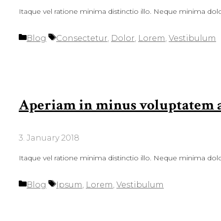
Itaque vel ratione minima distinctio illo. Neque minima dolo
Categories
Tags
Blog
Consectetur
,
Dolor
,
Lorem
,
Vestibulum
Aperiam in minus voluptatem 
3. January 2018
Itaque vel ratione minima distinctio illo. Neque minima dolo
Categories
Tags
Blog
Ipsum
,
Lorem
,
Vestibulum