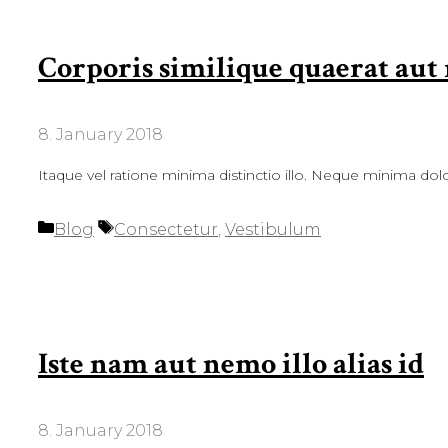
Corporis similique quaerat aut
8. January 2018
Itaque vel ratione minima distinctio illo. Neque minima dolo
Categories
Tags
Blog
Consectetur
,
Vestibulum
Iste nam aut nemo illo alias id
8. January 2018