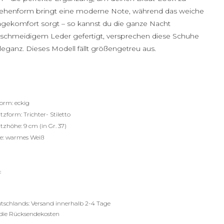
 Zehenform bringt eine moderne Note, während das weiche
gekomfort sorgt – so kannst du die ganze Nacht
eschmeidigem Leder gefertigt, versprechen diese Schuhe
leganz. Dieses Modell fällt größengetreu aus.
orm: eckig
tzform: Trichter- Stiletto
tzhöhe: 9 cm (in Gr. 37)
e: warmes Weiß
utschlands: Versand innerhalb 2-4 Tage
die Rücksendekosten