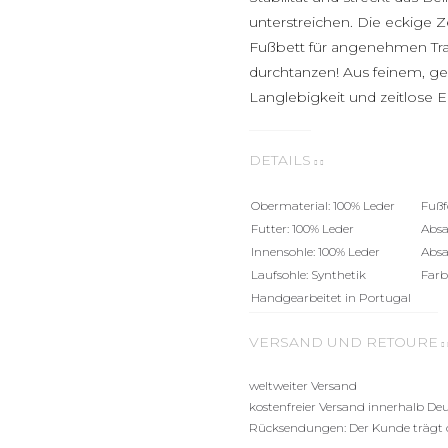
unterstreichen. Die eckige
Fußbett für angenehmen Tra
durchtanzen! Aus feinem, g
Langlebigkeit und zeitlose E
DETAILS
Obermaterial: 100% Leder
Fußf
Futter: 100% Leder
Absa
Innensohle: 100% Leder
Absa
Laufsohle: Synthetik
Farb
Handgearbeitet in Portugal
VERSAND UND RETOURE
weltweiter Versand
kostenfreier Versand innerhalb De
Rücksendungen: Der Kunde trägt 