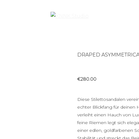
DRAPED ASYMMETRICAL
€
280.00
Diese Stilettosandalen vere
echter Blickfang für deinen
verleiht einen Hauch von Lu
feine Riemen legt sich elega
einer edlen, goldfarbenen Sc
Stabilität und streckt das B