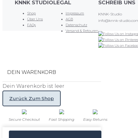
Produktsei
KNNK STUDIO
LEGAL
SCHREIB UNS
gewählt
Shop
Impressum
KNNK-Studio
werden
Über Uns
AGB
info@knnk-studio.co
FAQs
Datenschutz
Versand & Retouren
DEIN WARENKORB
Dein Warenkorb ist leer
Zurück Zum Shop
Secure Checkout
Fast Shipping
Easy Returns