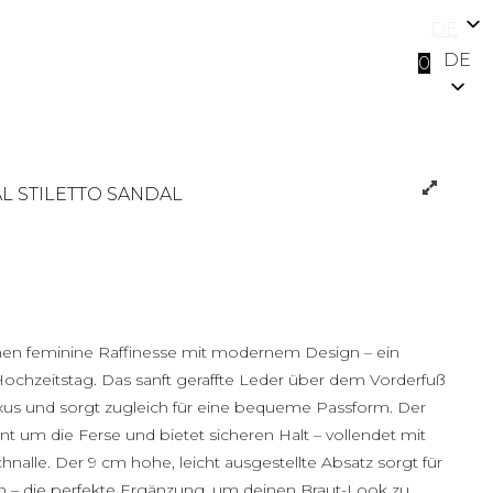
DE
DE
0
 STILETTO SANDAL
inen feminine Raffinesse mit modernem Design – ein
 Hochzeitstag. Das sanft geraffte Leder über dem Vorderfuß
xus und sorgt zugleich für eine bequeme Passform. Der
nt um die Ferse und bietet sicheren Halt – vollendet mit
hnalle. Der 9 cm hohe, leicht ausgestellte Absatz sorgt für
ein – die perfekte Ergänzung, um deinen Braut-Look zu