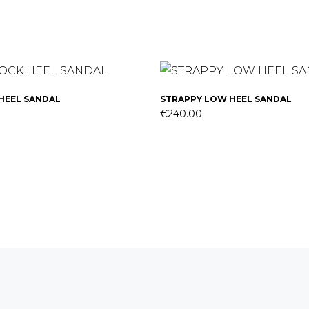
HEEL SANDAL
Dieses
STRAPPY LOW HEEL SANDAL
€
240.00
Produkt
weist
mehrere
Varianten
auf.
Die
Optionen
können
auf
der