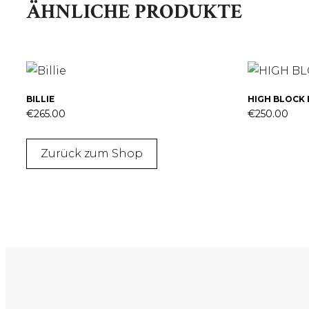
ÄHNLICHE PRODUKTE
BILLIE
Dieses
HIGH BLOCK 
€
265.00
€
250.00
Produkt
weist
Zurück zum Shop
mehrere
Varianten
auf.
Die
Optionen
können
auf
der