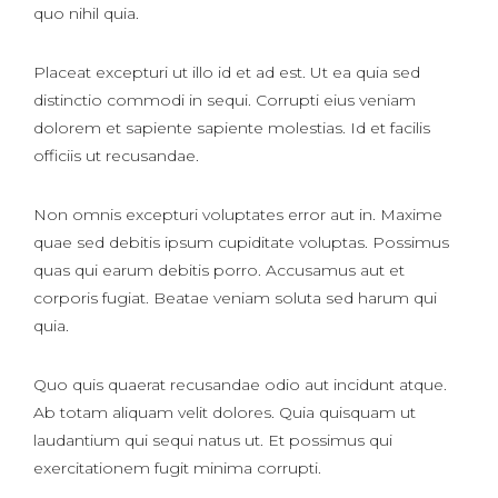
quo nihil quia.
Placeat excepturi ut illo id et ad est. Ut ea quia sed
distinctio commodi in sequi. Corrupti eius veniam
dolorem et sapiente sapiente molestias. Id et facilis
officiis ut recusandae.
Non omnis excepturi voluptates error aut in. Maxime
quae sed debitis ipsum cupiditate voluptas. Possimus
quas qui earum debitis porro. Accusamus aut et
corporis fugiat. Beatae veniam soluta sed harum qui
quia.
Quo quis quaerat recusandae odio aut incidunt atque.
Ab totam aliquam velit dolores. Quia quisquam ut
laudantium qui sequi natus ut. Et possimus qui
exercitationem fugit minima corrupti.