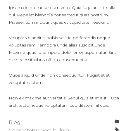
Ipsam doloremque eum vero. Quia fuga aut sit nulla
qui. Repellat blanditiis consectetur quas nostrum.
Praesentium incidunt quas et cupiditate nesciunt.
Voluptas blanditiis nobis velit id perferendis neque
voluptas rem. Tempora unde alias suscipit unde.
Maxime quae id tempora dolor error aspernatur. Sint
hic necessitatibus officia consequuntur.
Quos aliquid unde non consequuntur. Fugiat at at
voluptate autem.
Non ex maxime aut veritatis. Sequi quis et et aut. Fuga
architecto neque voluptatum cupiditate nihil quis.
Kategorien
Blog
Schlagwörter
Consectetur
,
Vestibulum