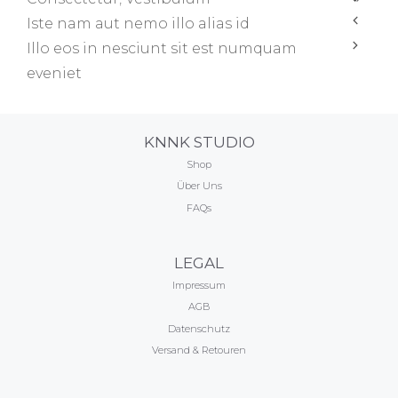
Beitrags-
Iste nam aut nemo illo alias id
Navigation
Illo eos in nesciunt sit est numquam
eveniet
KNNK STUDIO
Shop
Über Uns
FAQs
LEGAL
Impressum
AGB
Datenschutz
Versand & Retouren